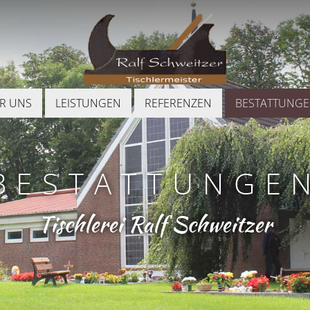
R UNS
LEISTUNGEN
REFERENZEN
BESTATTUNG
BESTATTUNGE
Tischlerei Ralf Schweitzer