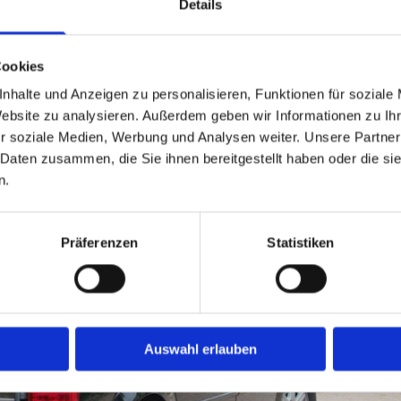
zu allen amtlichen Papieren und wichtigen amtlich
Details
a.
Cookies
nhalte und Anzeigen zu personalisieren, Funktionen für soziale
Website zu analysieren. Außerdem geben wir Informationen zu I
r soziale Medien, Werbung und Analysen weiter. Unsere Partner
 Daten zusammen, die Sie ihnen bereitgestellt haben oder die s
n.
Präferenzen
Statistiken
Auswahl erlauben