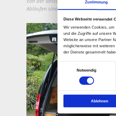
Von der Bestattungszeremonie bis hin 
Zustimmung
Abläufen sind wir auf Wunsch für Sie d
Diese Webseite verwendet 
Wir verwenden Cookies, um I
und die Zugriffe auf unsere 
Website an unsere Partner fü
möglicherweise mit weiteren
der Dienste gesammelt habe
Einwilligungsauswahl
Notwendig
Ablehnen